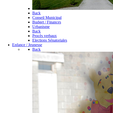
Back
Conseil Municipal
Budget / Finances
Urbanisme
Back
Procès verbaux
Elections Sénatoriales
Enfance / Jeunesse
Back