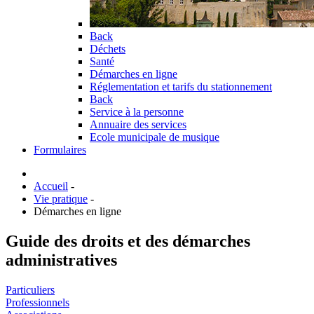
Back
Déchets
Santé
Démarches en ligne
Réglementation et tarifs du stationnement
Back
Service à la personne
Annuaire des services
Ecole municipale de musique
Formulaires
Accueil
-
Vie pratique
-
Démarches en ligne
Guide des droits et des démarches
administratives
Particuliers
Professionnels