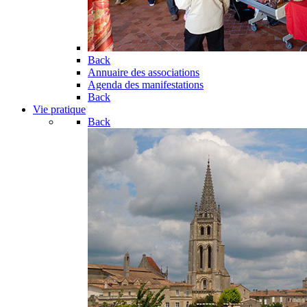
Back
Annuaire des associations
Agenda des manifestations
Back
Vie pratique
Back