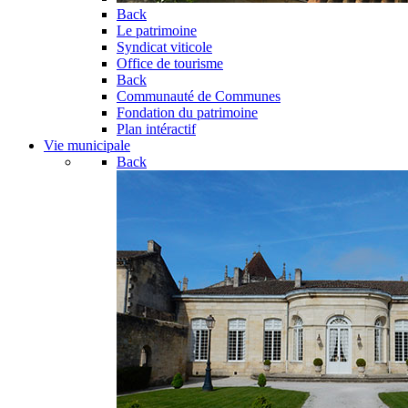
Back
Le patrimoine
Syndicat viticole
Office de tourisme
Back
Communauté de Communes
Fondation du patrimoine
Plan intéractif
Vie municipale
Back