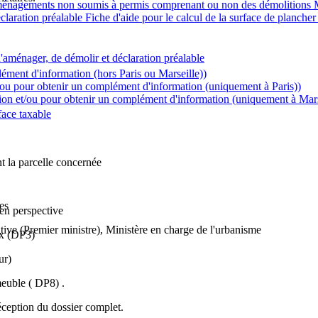
t aménagements non soumis à permis comprenant ou non des démolitions M
aration préalable Fiche d'aide pour le calcul de la surface de plancher 
'aménager, de démolir et déclaration préalable
ément d'information (hors Paris ou Marseille))
/ou pour obtenir un complément d'information (uniquement à Paris))
ion et/ou pour obtenir un complément d'information (uniquement à Mars
face taxable
t la parcelle concernée
es
en perspective
ative (Premier ministre), Ministère en charge de l'urbanisme
ux (DP3)
ur)
meuble ( DP8) .
réception du dossier complet.