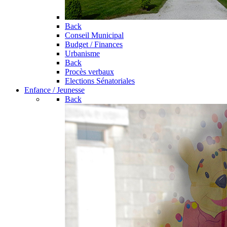
Back
Conseil Municipal
Budget / Finances
Urbanisme
Back
Procès verbaux
Elections Sénatoriales
Enfance / Jeunesse
Back