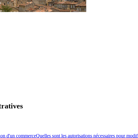
tratives
ation d'un commerce
Quelles sont les autorisations nécessaires pour modi