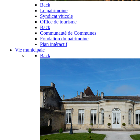
Back
Le patrimoine
Syndicat viticole
Office de tourisme
Back
Communauté de Communes
Fondation du patrimoine
Plan intéractif
Vie municipale
Back