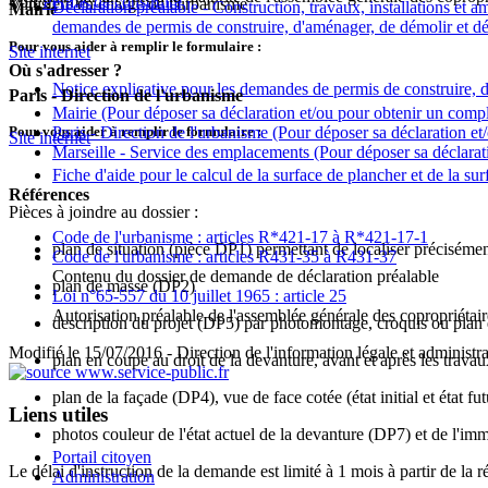
Voir
Permis de construire
Ministère en charge de l'urbanisme
Déclaration préalable - Construction, travaux, installations e
Mairie
demandes de permis de construire, d'aménager, de démolir et décl
Pour vous aider à remplir le formulaire :
Site internet
Où s'adresser ?
Notice explicative pour les demandes de permis de construire, d
Paris - Direction de l'urbanisme
Mairie
(Pour déposer sa déclaration et/ou pour obtenir un compl
Paris - Direction de l'urbanisme
(Pour déposer sa déclaration et
Pour vous aider à remplir le formulaire :
Site internet
Marseille - Service des emplacements
(Pour déposer sa déclarat
Fiche d'aide pour le calcul de la surface de plancher et de la sur
Références
Pièces à joindre au dossier :
Code de l'urbanisme : articles R*421-17 à R*421-17-1
plan de situation (pièce DP1) permettant de localiser précisémen
Code de l'urbanisme : articles R431-35 à R431-37
Contenu du dossier de demande de déclaration préalable
plan de masse (DP2)
Loi n°65-557 du 10 juillet 1965 : article 25
Autorisation préalable de l'assemblée générale des copropriétair
description du projet (DP5) par photomontage, croquis ou plan 
Modifié le 15/07/2016 - Direction de l'information légale et administr
plan en coupe au droit de la devanture, avant et après les trava
plan de la façade (DP4), vue de face cotée (état initial et état fut
Liens utiles
photos couleur de l'état actuel de la devanture (DP7) et de l'im
Portail citoyen
Le délai d'instruction de la demande est limité à 1 mois à partir de la 
Administration