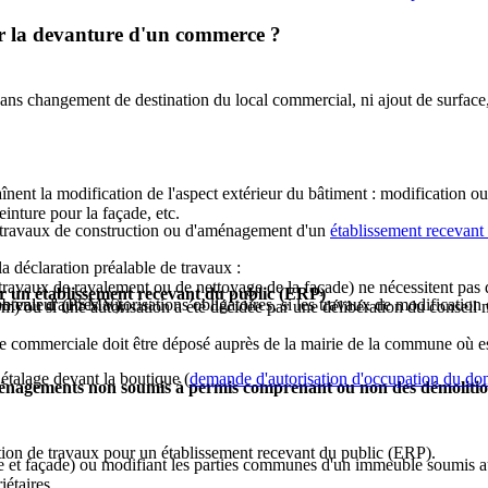
ier la devanture d'un commerce ?
sans changement de destination du local commercial, ni ajout de surface
raînent la modification de l'aspect extérieur du bâtiment : modification
inture pour la façade, etc.
s travaux de construction ou d'aménagement d'un
établissement recevant
a déclaration préalable de travaux :
nt (travaux de ravalement ou de nettoyage de la façade) ne nécessitent pas
r un établissement recevant du public (ERP)
tenir d'autres autorisations obligatoires, si les travaux de modification
 en valeur (PSMV),
 ou si une autorisation a été décidée par une délibération du conseil 
e commerciale doit être déposé auprès de la mairie de la commune où es
 étalage devant la boutique (
demande d'autorisation d'occupation du do
 aménagements non soumis à permis comprenant ou non des démoliti
sation de travaux pour un établissement recevant du public (ERP).
e et façade) ou modifiant les parties communes d'un immeuble soumis au r
iétaires.