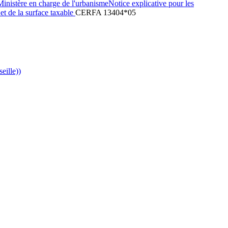
inistère en charge de l'urbanismeNotice explicative pour les
et de la surface taxable
CERFA 13404*05
eille))