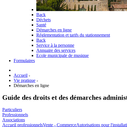
Back
Déchets
Santé
Démarches en ligne
Réglementation et tarifs du stationnement
Back
Service à la personne
Annuaire des services
Ecole municipale de musique
Formulaires
Accueil
-
Vie pratique
-
Démarches en ligne
Guide des droits et des démarches adminis
Particuliers
Professionnels
Associations
Accueil professionnels
Vente - Commerce
Autorisations pour l'install