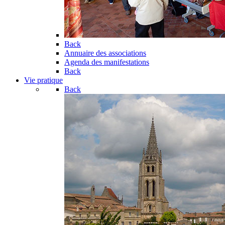
Back
Annuaire des associations
Agenda des manifestations
Back
Vie pratique
Back