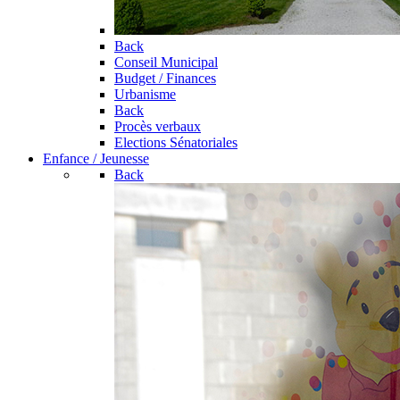
Back
Conseil Municipal
Budget / Finances
Urbanisme
Back
Procès verbaux
Elections Sénatoriales
Enfance / Jeunesse
Back