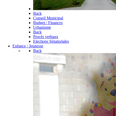
Back
Conseil Municipal
Budget / Finances
Urbanisme
Back
Procès verbaux
Elections Sénatoriales
Enfance / Jeunesse
Back