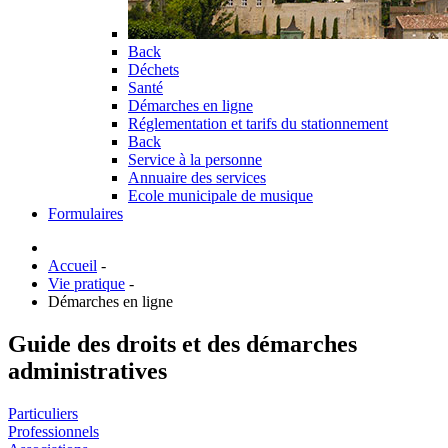
Back
Déchets
Santé
Démarches en ligne
Réglementation et tarifs du stationnement
Back
Service à la personne
Annuaire des services
Ecole municipale de musique
Formulaires
Accueil
-
Vie pratique
-
Démarches en ligne
Guide des droits et des démarches
administratives
Particuliers
Professionnels