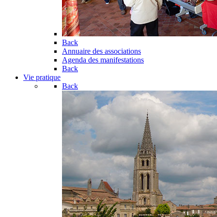
Back
Annuaire des associations
Agenda des manifestations
Back
Vie pratique
Back