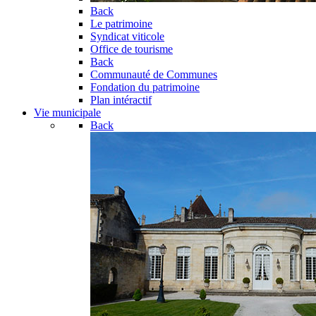
Back
Le patrimoine
Syndicat viticole
Office de tourisme
Back
Communauté de Communes
Fondation du patrimoine
Plan intéractif
Vie municipale
Back