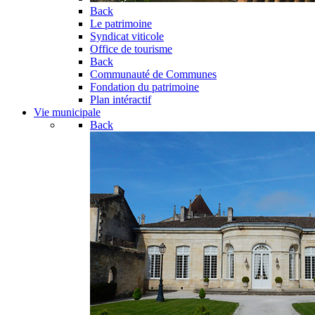
Back
Le patrimoine
Syndicat viticole
Office de tourisme
Back
Communauté de Communes
Fondation du patrimoine
Plan intéractif
Vie municipale
Back