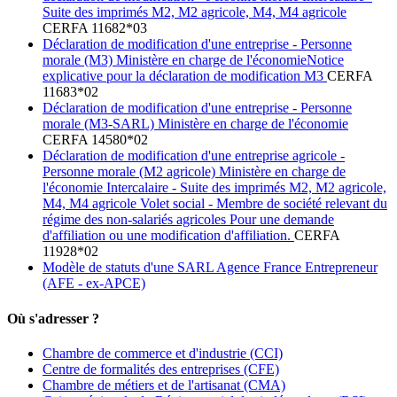
Suite des imprimés M2, M2 agricole, M4, M4 agricole
CERFA 11682*03
Déclaration de modification d'une entreprise - Personne
morale (M3) Ministère en charge de l'économieNotice
explicative pour la déclaration de modification M3
CERFA
11683*02
Déclaration de modification d'une entreprise - Personne
morale (M3-SARL) Ministère en charge de l'économie
CERFA 14580*02
Déclaration de modification d'une entreprise agricole -
Personne morale (M2 agricole) Ministère en charge de
l'économie Intercalaire - Suite des imprimés M2, M2 agricole,
M4, M4 agricole Volet social - Membre de société relevant du
régime des non-salariés agricoles Pour une demande
d'affiliation ou une modification d'affiliation.
CERFA
11928*02
Modèle de statuts d'une SARL Agence France Entrepreneur
(AFE - ex-APCE)
Où s'adresser ?
Chambre de commerce et d'industrie (CCI)
Centre de formalités des entreprises (CFE)
Chambre de métiers et de l'artisanat (CMA)