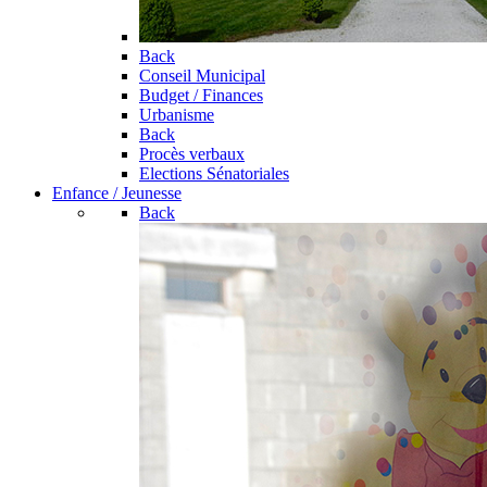
Back
Conseil Municipal
Budget / Finances
Urbanisme
Back
Procès verbaux
Elections Sénatoriales
Enfance / Jeunesse
Back