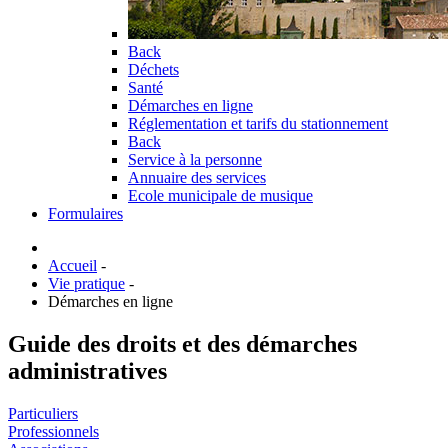
Back
Déchets
Santé
Démarches en ligne
Réglementation et tarifs du stationnement
Back
Service à la personne
Annuaire des services
Ecole municipale de musique
Formulaires
Accueil
-
Vie pratique
-
Démarches en ligne
Guide des droits et des démarches
administratives
Particuliers
Professionnels