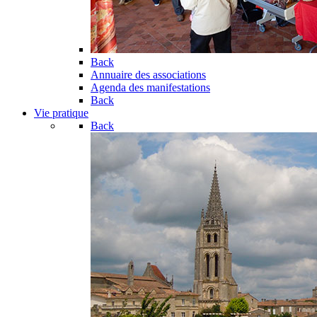
Back
Annuaire des associations
Agenda des manifestations
Back
Vie pratique
Back