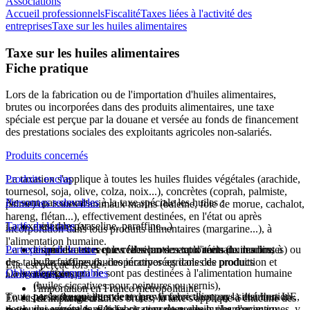
Associations
Accueil professionnels
Fiscalité
Taxes liées à l'activité des
entreprises
Taxe sur les huiles alimentaires
Taxe sur les huiles alimentaires
Fiche pratique
Lors de la fabrication ou de l'importation d'huiles alimentaires,
brutes ou incorporées dans des produits alimentaires, une taxe
spéciale est perçue par la douane et versée au fonds de financement
des prestations sociales des exploitants agricoles non-salariés.
Produits concernés
La taxation s'applique à toutes les huiles fluides végétales (arachide,
Produits exclus
tournesol, soja, olive, colza, noix...),
concrètes
(coprah, palmiste,
Ne sont pas soumises à la taxe spéciale les huiles :
Personnes redevables
palme) ou issues d'animaux marins (baleine, foie de morue, cachalot,
hareng, flétan...), effectivement destinées, en l'état ou après
La taxe est due par :
Tarifs de la taxe
minérales (vaseline, paraffine...)
incorporation dans tous produits alimentaires (margarine...), à
l'alimentation humaine.
La taxe spéciale est recouvrée selon des taux réels (huiles brutes) ou
Perception de la taxe
animales autres que celles provenant d'animaux marins,
les producteurs et les fabricants : exploitants de moulins à
des taux forfaitaires (huiles incorporées dans des produits
huile, raffineurs, coopératives agricoles de production et
Elle est perçue lors de :
La taxe est perçue :
Obligations comptables
végétales qui ne sont pas destinées à l'alimentation humaine
alimentaires).
récoltants,
(huiles siccatives pour peintures ou vernis),
l'importation en France métropolitaine,
Toute personne qui intervient dans la fabrication ou la distribution
par la douane lors de en provenance d'un pays situé hors UE,
En cas de mélange d'huiles brutes, la taxe s'applique à chacune des
les importateurs.
des huiles végétales, fluides ou concrètes, des huiles d'animaux
qui entrent dans la fabrication de produits pharmaceutiques. y