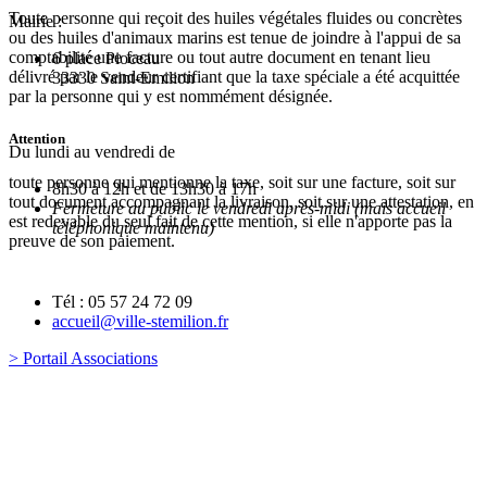
Toute personne qui reçoit des huiles végétales fluides ou concrètes
Mairie :
ou des huiles d'animaux marins est tenue de joindre à l'appui de sa
comptabilité une facture ou tout autre document en tenant lieu
6 place Pioceau
délivré par le vendeur certifiant que la taxe spéciale a été acquittée
33330 Saint-Emilion
par la personne qui y est nommément désignée.
Attention
Du lundi au vendredi de
toute personne qui mentionne la taxe, soit sur une facture, soit sur
8h30 à 12h et de 13h30 à 17h
tout document accompagnant la livraison, soit sur une attestation, en
Fermeture au public le vendredi après-midi (mais accueil
est redevable du seul fait de cette mention, si elle n'apporte pas la
téléphonique maintenu)
preuve de son paiement.
Tél : 05 57 24 72 09
accueil@ville-stemilion.fr
> Portail Associations