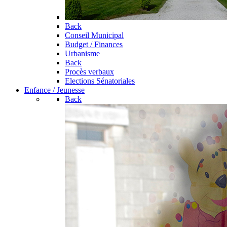
Back
Conseil Municipal
Budget / Finances
Urbanisme
Back
Procès verbaux
Elections Sénatoriales
Enfance / Jeunesse
Back