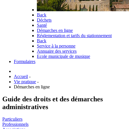
Back
Déchets
Santé
Démarches en ligne
Réglementation et tarifs du stationnement
Back
Service à la personne
Annuaire des services
Ecole municipale de musique
Formulaires
Accueil
-
Vie pratique
-
Démarches en ligne
Guide des droits et des démarches
administratives
Particuliers
Professionnels