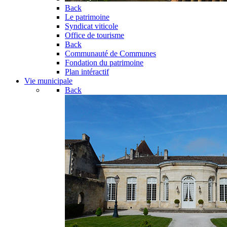
Back
Le patrimoine
Syndicat viticole
Office de tourisme
Back
Communauté de Communes
Fondation du patrimoine
Plan intéractif
Vie municipale
Back