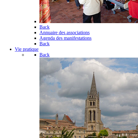
Back
Annuaire des associations
Agenda des manifestations
Back
Vie pratique
Back