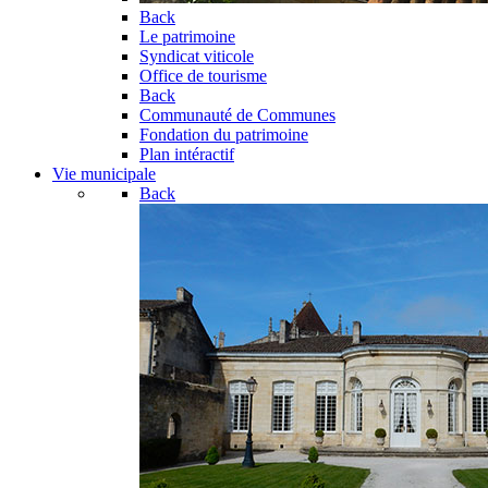
Back
Le patrimoine
Syndicat viticole
Office de tourisme
Back
Communauté de Communes
Fondation du patrimoine
Plan intéractif
Vie municipale
Back