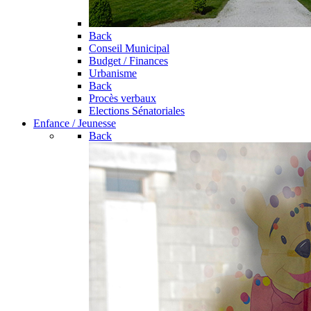
Back
Conseil Municipal
Budget / Finances
Urbanisme
Back
Procès verbaux
Elections Sénatoriales
Enfance / Jeunesse
Back