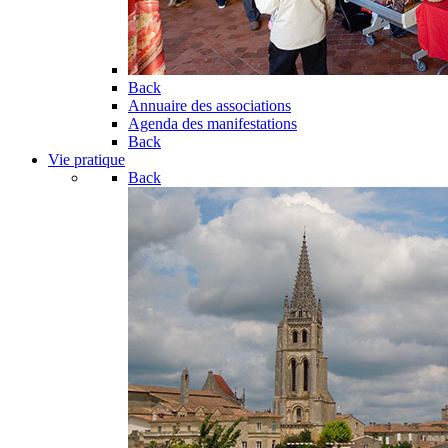
Back
Annuaire des associations
Agenda des manifestations
Back
Vie pratique
Back