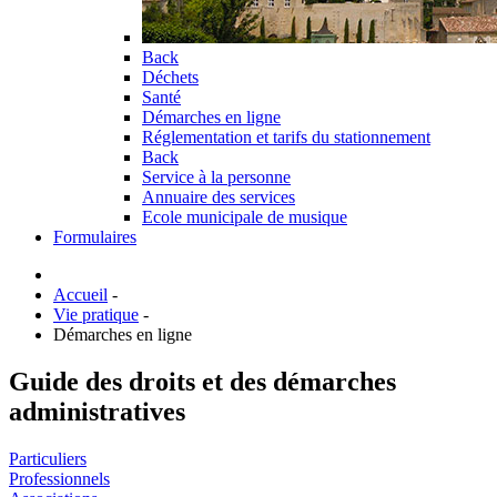
Back
Déchets
Santé
Démarches en ligne
Réglementation et tarifs du stationnement
Back
Service à la personne
Annuaire des services
Ecole municipale de musique
Formulaires
Accueil
-
Vie pratique
-
Démarches en ligne
Guide des droits et des démarches
administratives
Particuliers
Professionnels