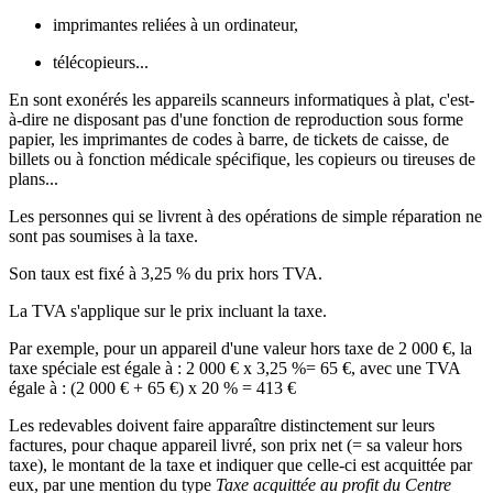
imprimantes reliées à un ordinateur,
télécopieurs...
En sont exonérés les appareils scanneurs informatiques à plat, c'est-
à-dire ne disposant pas d'une fonction de reproduction sous forme
papier, les imprimantes de codes à barre, de tickets de caisse, de
billets ou à fonction médicale spécifique, les copieurs ou tireuses de
plans...
Les personnes qui se livrent à des opérations de simple réparation ne
sont pas soumises à la taxe.
Son taux est fixé à
3,25 %
du prix hors TVA.
La TVA s'applique sur le prix incluant la taxe.
Par exemple, pour un appareil d'une valeur hors taxe de
2 000 €
, la
taxe spéciale est égale à :
2 000 €
x
3,25 %
=
65 €
, avec une TVA
égale à : (
2 000 €
+
65 €
) x
20 %
=
413 €
Les redevables doivent faire apparaître distinctement sur leurs
factures, pour chaque appareil livré, son prix net (= sa valeur hors
taxe), le montant de la taxe et indiquer que celle-ci est acquittée par
eux, par une mention du type
Taxe acquittée au profit du Centre