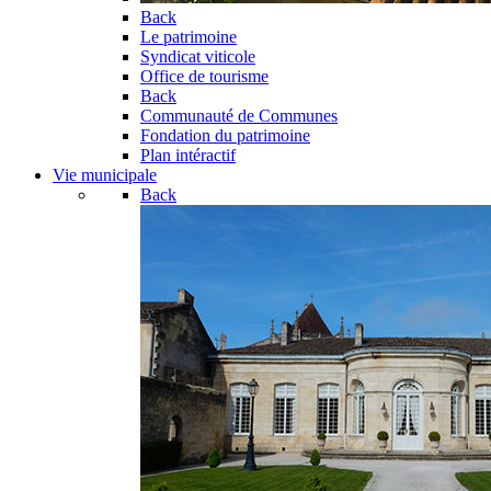
Back
Le patrimoine
Syndicat viticole
Office de tourisme
Back
Communauté de Communes
Fondation du patrimoine
Plan intéractif
Vie municipale
Back