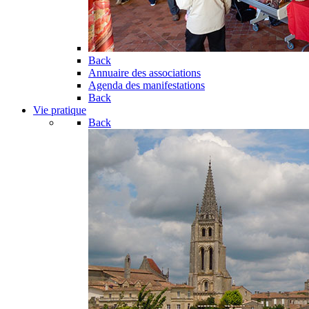
Back
Annuaire des associations
Agenda des manifestations
Back
Vie pratique
Back