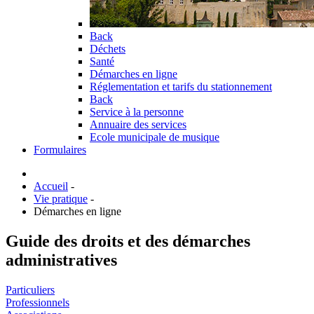
Back
Déchets
Santé
Démarches en ligne
Réglementation et tarifs du stationnement
Back
Service à la personne
Annuaire des services
Ecole municipale de musique
Formulaires
Accueil
-
Vie pratique
-
Démarches en ligne
Guide des droits et des démarches
administratives
Particuliers
Professionnels