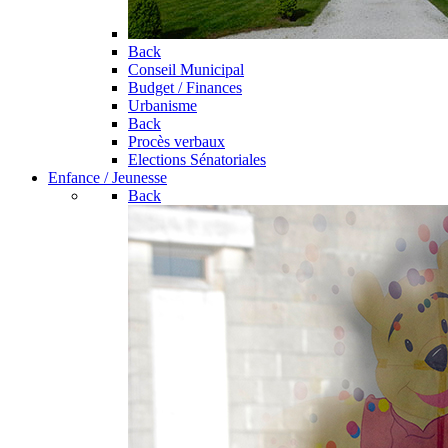
Back
Conseil Municipal
Budget / Finances
Urbanisme
Back
Procès verbaux
Elections Sénatoriales
Enfance / Jeunesse
Back