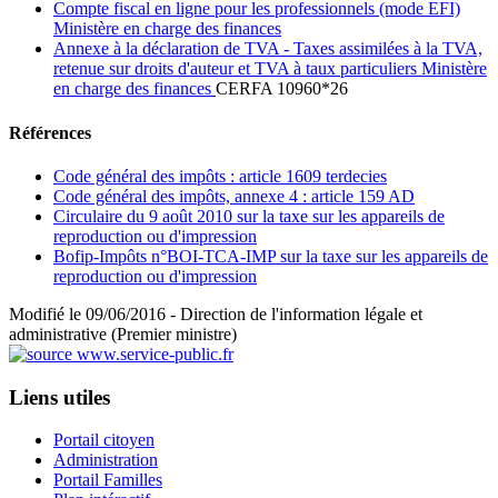
Compte fiscal en ligne pour les professionnels (mode EFI)
Ministère en charge des finances
Annexe à la déclaration de TVA - Taxes assimilées à la TVA,
retenue sur droits d'auteur et TVA à taux particuliers Ministère
en charge des finances
CERFA 10960*26
Références
Code général des impôts : article 1609 terdecies
Code général des impôts, annexe 4 : article 159 AD
Circulaire du 9 août 2010 sur la taxe sur les appareils de
reproduction ou d'impression
Bofip-Impôts n°BOI-TCA-IMP sur la taxe sur les appareils de
reproduction ou d'impression
Modifié le 09/06/2016 - Direction de l'information légale et
administrative (Premier ministre)
Liens utiles
Portail citoyen
Administration
Portail Familles