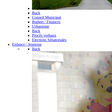
Back
Conseil Municipal
Budget / Finances
Urbanisme
Back
Procès verbaux
Elections Sénatoriales
Enfance / Jeunesse
Back