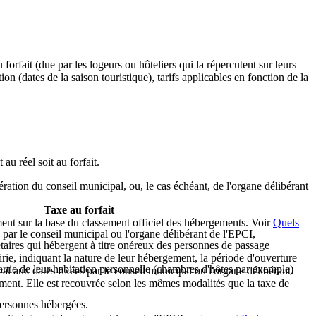
 forfait (due par les logeurs ou hôteliers qui la répercutent sur leurs
on (dates de la saison touristique), tarifs applicables en fonction de la
au réel soit au forfait.
bération du conseil municipal, ou, le cas échéant, de l'organe délibérant
Taxe au forfait
ement sur la base du classement officiel des hébergements. Voir
Quels
s par le conseil municipal ou l'organe délibérant de l'EPCI,
étaires qui hébergent à titre onéreux des personnes de passage
mairie, indiquant la nature de leur hébergement, la période d'ouverture
partie de leur habitation personnelle (chambres d'hôtes par exemple)
cal aux dates fixées par le conseil municipal ou l'organe délibérant.
ement. Elle est recouvrée selon les mêmes modalités que la taxe de
ersonnes hébergées.