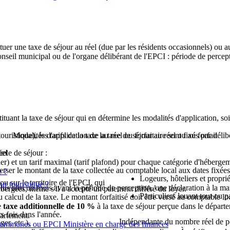
ituer une taxe de séjour au réel (due par les résidents occasionnels) ou au
onseil municipal ou de l'organe délibérant de l'EPCI : période de percepti
ituant la taxe de séjour qui en détermine les modalités d'application, soit 
ristique), les tarifs de la taxe au réel ou forfaitaire sont fixés par déli
Modalités d'application de la taxe de séjour au réel ou au forfait
taxe de séjour :
éel
cher) et un tarif maximal (tarif plafond) pour chaque catégorie d'héberg
 verser le montant de la taxe collectée au comptable local aux dates fixée
e ?
Logeurs, hôteliers et propri
 sur le territoire de l'EPCI, qui
ur touristique ?
au plus tard un mois avant la période de perception, une déclaration à la 
ébergées, même s'il a accepté un paiement différé du loyer.
Particuliers louant tout ou 
u calcul de la taxe. Le montant forfaitisé doit être versé au comptable lo
e
taxe additionnelle de 10 %
à la taxe de séjour perçue dans le départ
s fois dans l'année.
partement.
Indépendante du nombre réel de p
er, etc.),
es communes ou EPCI Ministère en charge des finances