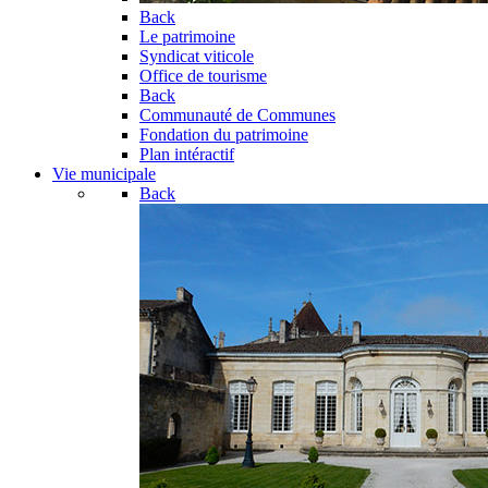
Back
Le patrimoine
Syndicat viticole
Office de tourisme
Back
Communauté de Communes
Fondation du patrimoine
Plan intéractif
Vie municipale
Back