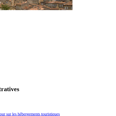
tratives
our sur les hébergements touristiques