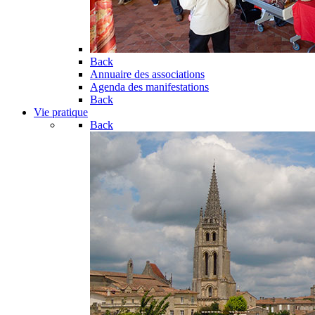
Back
Annuaire des associations
Agenda des manifestations
Back
Vie pratique
Back