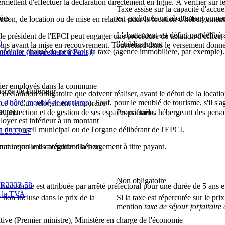
rmettent d'effectuer la déclaration directement en ligne. À vérifier sur 
Taxe assise sur la capacité d'accue
ées
est appliquée un abattement comp
ion, de location ou de mise en relation pour la location d'hébergement pe
L'abattement est défini par délibé
le président de l'EPCI peut engager une procédure de taxation d'office,
)
l'établissement
ns avant la mise en recouvrement. Tout retard dans le versement donne l
ntermédiaire chargé de percevoir la taxe (agence immobilière, par exemple).
nformer (uniquement à Paris))
onnier employés dans la commune
arge de l'intérieur
déclaration obligatoire que doivent réaliser, avant le début de la location
 d'hôte
,
meublé de tourisme
). Sauf, pour le meublé de tourisme, s'il s
nce ou d'un relogement temporaire
eure
).
protection et de gestion de ses espaces naturels.
Propriétaires hébergeant des person
loyer est inférieur à un montant
ion du conseil municipal ou de l'organe délibérant de l'EPCI.
 à L2333-47
nature ou une catégorie d'hébergement à titre payant.
ur laquelle ils acquittent la taxe
Non obligatoire
 à R2333-58
ouristique
est attribuée par arrêté préfectoral pour une durée de 5 ans e
e la TVA
e non incluse dans le prix de la
Si la taxe est répercutée sur le pri
mention
taxe de séjour forfaitaire
ative (Premier ministre), Ministère en charge de l'économie