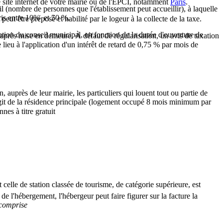
le site internet de votre mairie ou de l'EPCI, notamment
Paris
.
il (nombre de personnes que l'établissement peut accueillir), à laquelle
ris entre 10% et 50 %.
ut être préposé et habilité par le logeur à la collecte de la taxe.
ration du conseil municipal, en fonction de la durée d'ouverture de
 après mise en demeure. À défaut de régularisation, un avis de taxation
ieu à l'application d'un intérêt de retard de 0,75 % par mois de
, auprès de leur mairie, les particuliers qui louent tout ou partie de
'agit de la résidence principale (logement occupé 8 mois minimum par
nes à titre gratuit
t celle de
station classée de tourisme
, de catégorie supérieure, est
x de l'hébergement, l'hébergeur peut faire figurer sur la facture la
 comprise