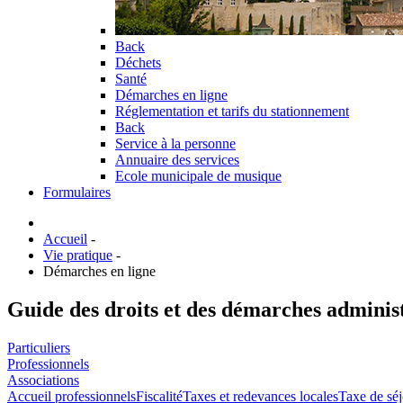
Back
Déchets
Santé
Démarches en ligne
Réglementation et tarifs du stationnement
Back
Service à la personne
Annuaire des services
Ecole municipale de musique
Formulaires
Accueil
-
Vie pratique
-
Démarches en ligne
Guide des droits et des démarches adminis
Particuliers
Professionnels
Associations
Accueil professionnels
Fiscalité
Taxes et redevances locales
Taxe de séj