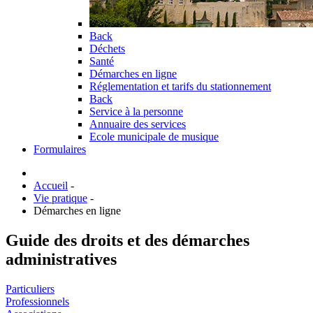
Back
Déchets
Santé
Démarches en ligne
Réglementation et tarifs du stationnement
Back
Service à la personne
Annuaire des services
Ecole municipale de musique
Formulaires
Accueil
-
Vie pratique
-
Démarches en ligne
Guide des droits et des démarches
administratives
Particuliers
Professionnels