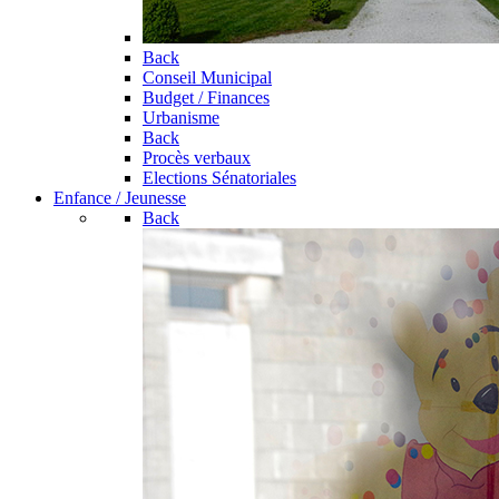
Back
Conseil Municipal
Budget / Finances
Urbanisme
Back
Procès verbaux
Elections Sénatoriales
Enfance / Jeunesse
Back