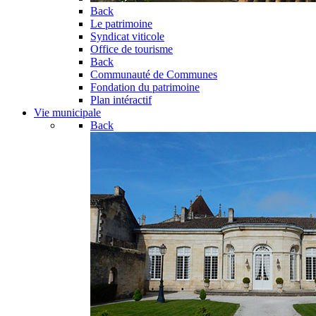
Back
Le patrimoine
Syndicat viticole
Office de tourisme
Back
Communauté de Communes
Fondation du patrimoine
Plan intéractif
Vie municipale
Back