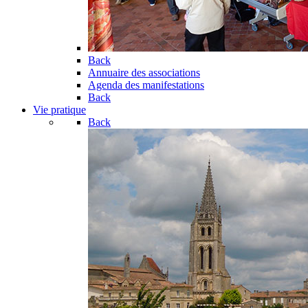
Back
Annuaire des associations
Agenda des manifestations
Back
Vie pratique
Back