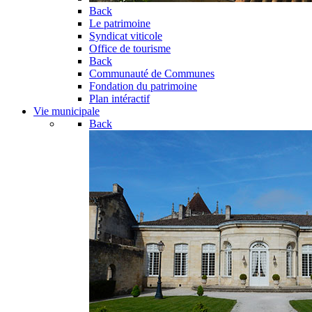
Back
Le patrimoine
Syndicat viticole
Office de tourisme
Back
Communauté de Communes
Fondation du patrimoine
Plan intéractif
Vie municipale
Back