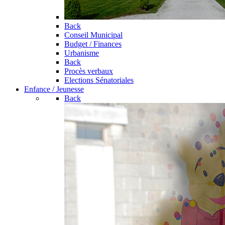
Back
Conseil Municipal
Budget / Finances
Urbanisme
Back
Procès verbaux
Elections Sénatoriales
Enfance / Jeunesse
Back