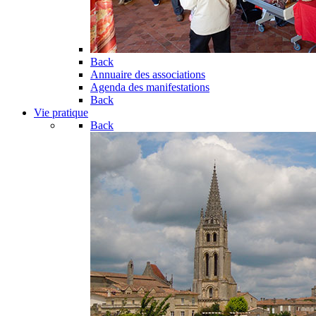
Back
Annuaire des associations
Agenda des manifestations
Back
Vie pratique
Back