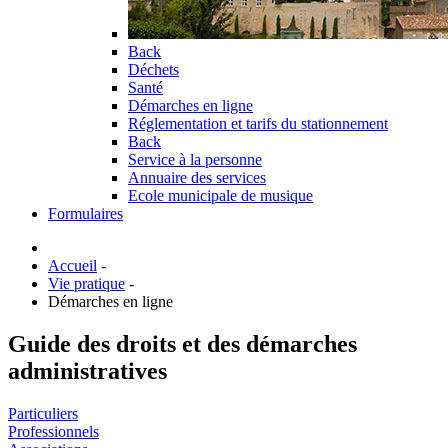
Back
Déchets
Santé
Démarches en ligne
Réglementation et tarifs du stationnement
Back
Service à la personne
Annuaire des services
Ecole municipale de musique
Formulaires
Accueil
-
Vie pratique
-
Démarches en ligne
Guide des droits et des démarches
administratives
Particuliers
Professionnels