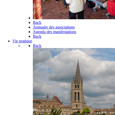
Back
Annuaire des associations
Agenda des manifestations
Back
Vie pratique
Back