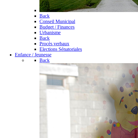
Back
Conseil Municipal
Budget / Finances
Urbanisme
Back
Procès verbaux
Elections Sénatoriales
Enfance / Jeunesse
Back