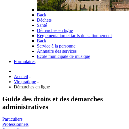
Back
Déchets
Santé
Démarches en ligne
Réglementation et tarifs du stationnement
Back
Service à la personne
Annuaire des services
Ecole municipale de musique
Formulaires
Accueil
-
Vie pratique
-
Démarches en ligne
Guide des droits et des démarches
administratives
Particuliers
Professionnels