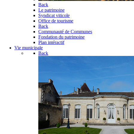
Back
Le patrimoine
Syndicat viticole
Office de tourisme
Back
Communauté de Communes
Fondation du patrimoine
Plan intéractif
Vie municipale
Back