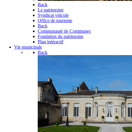
Back
Le patrimoine
Syndicat viticole
Office de tourisme
Back
Communauté de Communes
Fondation du patrimoine
Plan intéractif
Vie municipale
Back