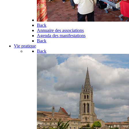
Back
Annuaire des associations
Agenda des manifestations
Back
Vie pratique
Back