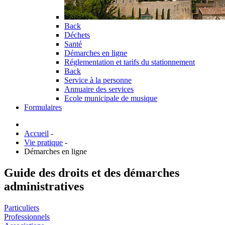
Back
Déchets
Santé
Démarches en ligne
Réglementation et tarifs du stationnement
Back
Service à la personne
Annuaire des services
Ecole municipale de musique
Formulaires
Accueil
-
Vie pratique
-
Démarches en ligne
Guide des droits et des démarches
administratives
Particuliers
Professionnels