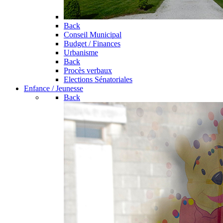
Back
Conseil Municipal
Budget / Finances
Urbanisme
Back
Procès verbaux
Elections Sénatoriales
Enfance / Jeunesse
Back