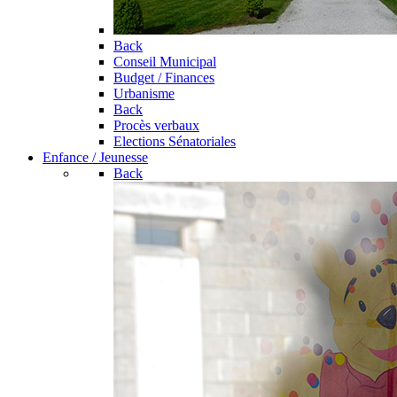
Back
Conseil Municipal
Budget / Finances
Urbanisme
Back
Procès verbaux
Elections Sénatoriales
Enfance / Jeunesse
Back