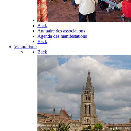
Back
Annuaire des associations
Agenda des manifestations
Back
Vie pratique
Back