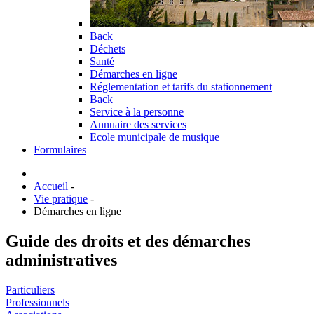
Back
Déchets
Santé
Démarches en ligne
Réglementation et tarifs du stationnement
Back
Service à la personne
Annuaire des services
Ecole municipale de musique
Formulaires
Accueil
-
Vie pratique
-
Démarches en ligne
Guide des droits et des démarches
administratives
Particuliers
Professionnels