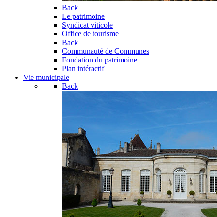
Back
Le patrimoine
Syndicat viticole
Office de tourisme
Back
Communauté de Communes
Fondation du patrimoine
Plan intéractif
Vie municipale
Back