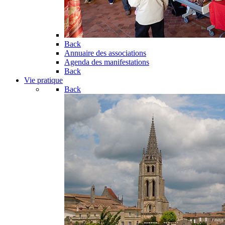
Back
Annuaire des associations
Agenda des manifestations
Back
Vie pratique
Back