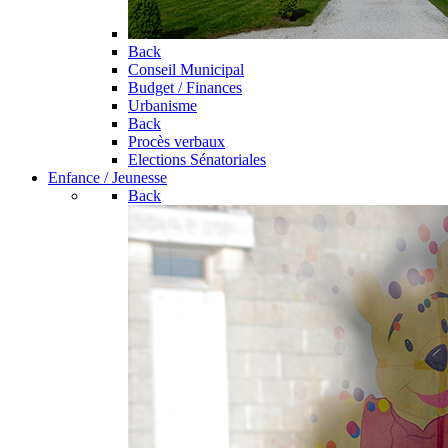
Back
Conseil Municipal
Budget / Finances
Urbanisme
Back
Procès verbaux
Elections Sénatoriales
Enfance / Jeunesse
Back