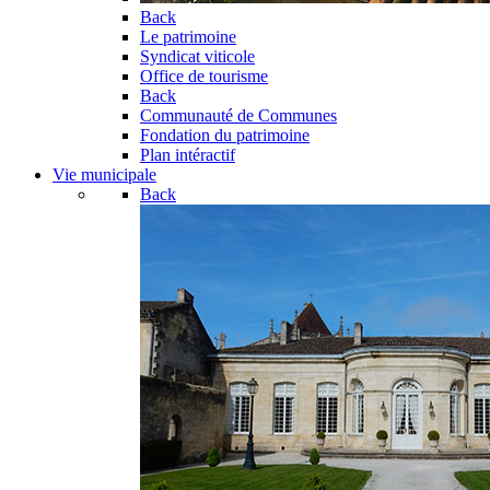
Back
Le patrimoine
Syndicat viticole
Office de tourisme
Back
Communauté de Communes
Fondation du patrimoine
Plan intéractif
Vie municipale
Back