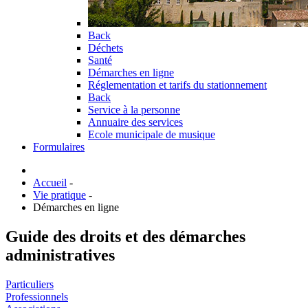
Back
Déchets
Santé
Démarches en ligne
Réglementation et tarifs du stationnement
Back
Service à la personne
Annuaire des services
Ecole municipale de musique
Formulaires
Accueil
-
Vie pratique
-
Démarches en ligne
Guide des droits et des démarches
administratives
Particuliers
Professionnels