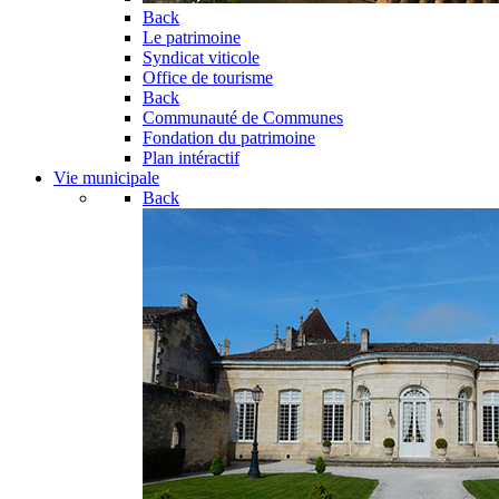
Back
Le patrimoine
Syndicat viticole
Office de tourisme
Back
Communauté de Communes
Fondation du patrimoine
Plan intéractif
Vie municipale
Back