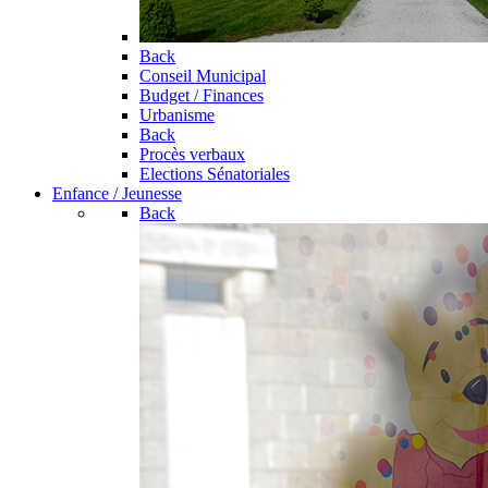
Back
Conseil Municipal
Budget / Finances
Urbanisme
Back
Procès verbaux
Elections Sénatoriales
Enfance / Jeunesse
Back