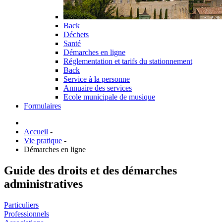
Back
Déchets
Santé
Démarches en ligne
Réglementation et tarifs du stationnement
Back
Service à la personne
Annuaire des services
Ecole municipale de musique
Formulaires
Accueil
-
Vie pratique
-
Démarches en ligne
Guide des droits et des démarches
administratives
Particuliers
Professionnels