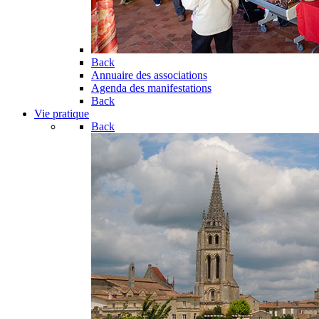
Back
Annuaire des associations
Agenda des manifestations
Back
Vie pratique
Back