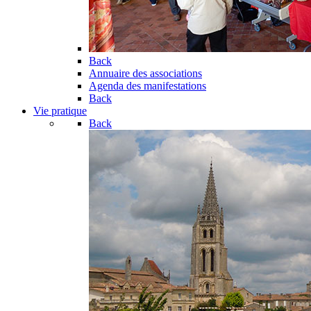
Back
Annuaire des associations
Agenda des manifestations
Back
Vie pratique
Back