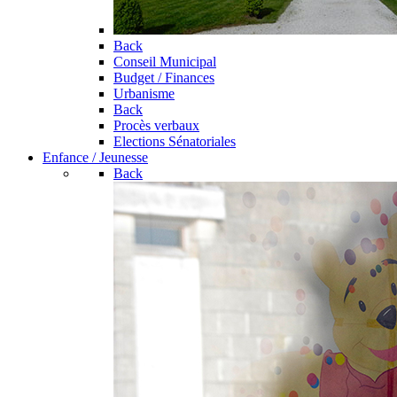
Back
Conseil Municipal
Budget / Finances
Urbanisme
Back
Procès verbaux
Elections Sénatoriales
Enfance / Jeunesse
Back