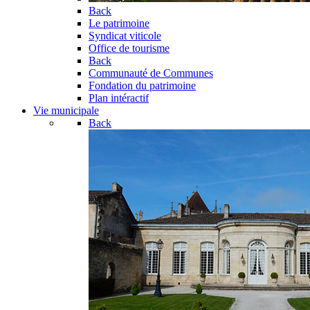
Back
Le patrimoine
Syndicat viticole
Office de tourisme
Back
Communauté de Communes
Fondation du patrimoine
Plan intéractif
Vie municipale
Back