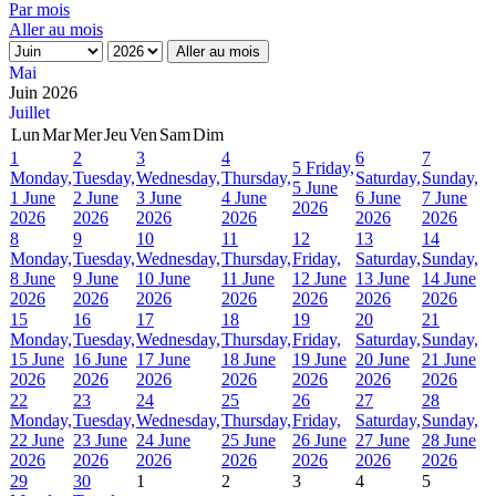
Par mois
Aller au mois
Aller au mois
Mai
Juin 2026
Juillet
Lun
Mar
Mer
Jeu
Ven
Sam
Dim
1
2
3
4
6
7
5
Friday,
Monday,
Tuesday,
Wednesday,
Thursday,
Saturday,
Sunday,
5 June
1 June
2 June
3 June
4 June
6 June
7 June
2026
2026
2026
2026
2026
2026
2026
8
9
10
11
12
13
14
Monday,
Tuesday,
Wednesday,
Thursday,
Friday,
Saturday,
Sunday,
8 June
9 June
10 June
11 June
12 June
13 June
14 June
2026
2026
2026
2026
2026
2026
2026
15
16
17
18
19
20
21
Monday,
Tuesday,
Wednesday,
Thursday,
Friday,
Saturday,
Sunday,
15 June
16 June
17 June
18 June
19 June
20 June
21 June
2026
2026
2026
2026
2026
2026
2026
22
23
24
25
26
27
28
Monday,
Tuesday,
Wednesday,
Thursday,
Friday,
Saturday,
Sunday,
22 June
23 June
24 June
25 June
26 June
27 June
28 June
2026
2026
2026
2026
2026
2026
2026
29
30
1
2
3
4
5