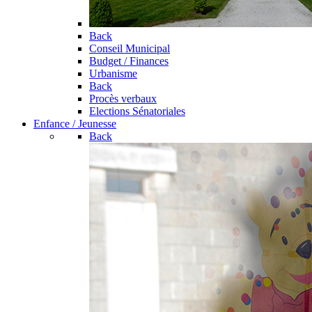
Back
Conseil Municipal
Budget / Finances
Urbanisme
Back
Procès verbaux
Elections Sénatoriales
Enfance / Jeunesse
Back