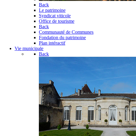
Back
Le patrimoine
Syndicat viticole
Office de tourisme
Back
Communauté de Communes
Fondation du patrimoine
Plan intéractif
Vie municipale
Back