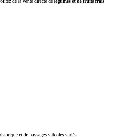
ofitez de la vente directe de
légumes et de fruits frais
storique et de paysages viticoles variés.