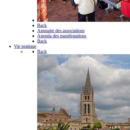
Back
Annuaire des associations
Agenda des manifestations
Back
Vie pratique
Back