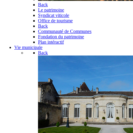
Back
Le patrimoine
Syndicat viticole
Office de tourisme
Back
Communauté de Communes
Fondation du patrimoine
Plan intéractif
Vie municipale
Back