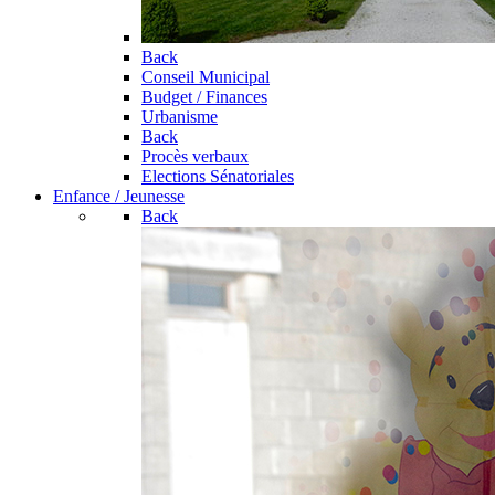
Back
Conseil Municipal
Budget / Finances
Urbanisme
Back
Procès verbaux
Elections Sénatoriales
Enfance / Jeunesse
Back