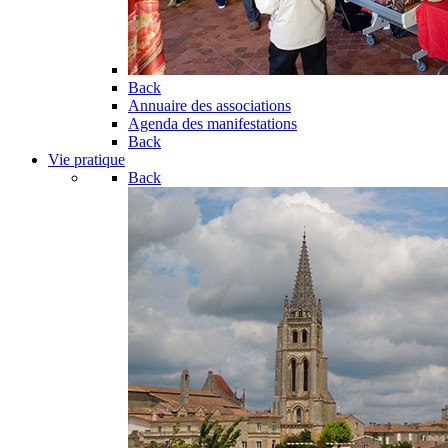
Back
Annuaire des associations
Agenda des manifestations
Back
Vie pratique
Back