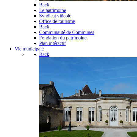
Back
Le patrimoine
Syndicat viticole
Office de tourisme
Back
Communauté de Communes
Fondation du patrimoine
Plan intéractif
Vie municipale
Back