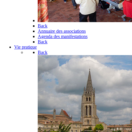
Back
Annuaire des associations
Agenda des manifestations
Back
Vie pratique
Back