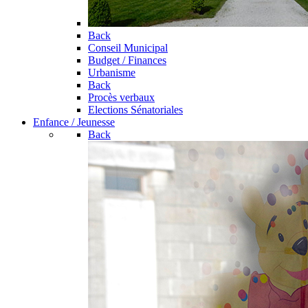
Back
Conseil Municipal
Budget / Finances
Urbanisme
Back
Procès verbaux
Elections Sénatoriales
Enfance / Jeunesse
Back