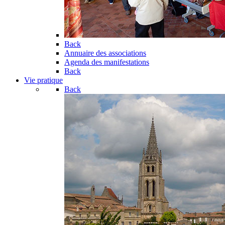
Back
Annuaire des associations
Agenda des manifestations
Back
Vie pratique
Back