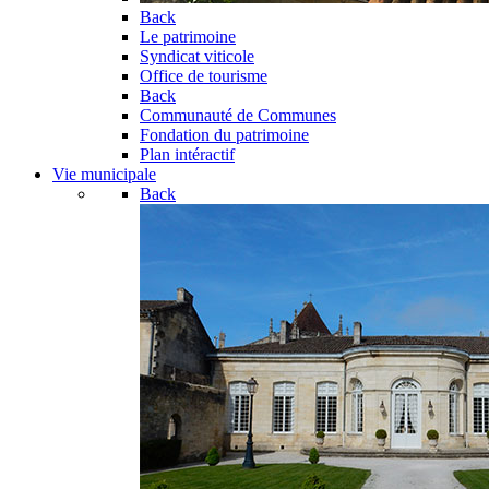
Back
Le patrimoine
Syndicat viticole
Office de tourisme
Back
Communauté de Communes
Fondation du patrimoine
Plan intéractif
Vie municipale
Back