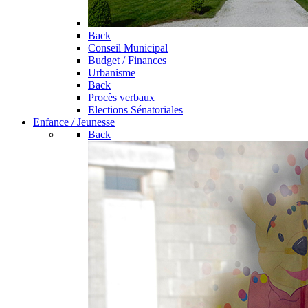
Back
Conseil Municipal
Budget / Finances
Urbanisme
Back
Procès verbaux
Elections Sénatoriales
Enfance / Jeunesse
Back