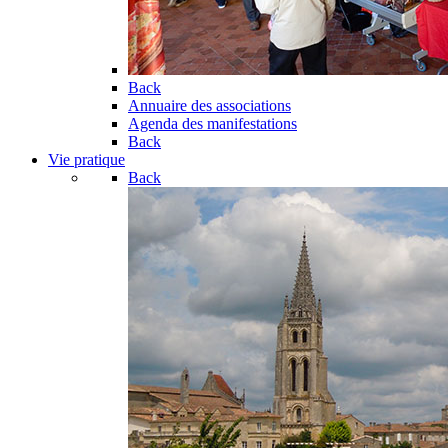
Back
Annuaire des associations
Agenda des manifestations
Back
Vie pratique
Back