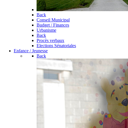
Back
Conseil Municipal
Budget / Finances
Urbanisme
Back
Procès verbaux
Elections Sénatoriales
Enfance / Jeunesse
Back