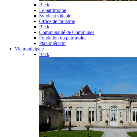
Back
Le patrimoine
Syndicat viticole
Office de tourisme
Back
Communauté de Communes
Fondation du patrimoine
Plan intéractif
Vie municipale
Back