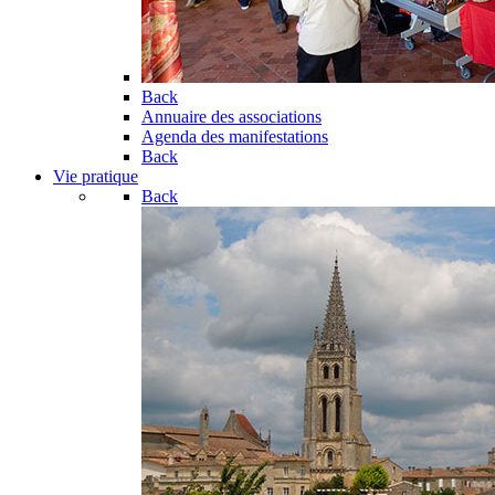
Back
Annuaire des associations
Agenda des manifestations
Back
Vie pratique
Back