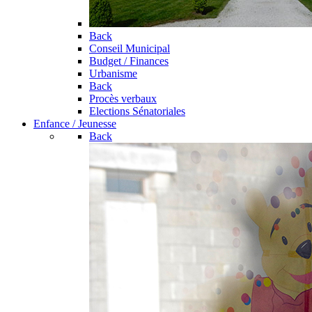
Back
Conseil Municipal
Budget / Finances
Urbanisme
Back
Procès verbaux
Elections Sénatoriales
Enfance / Jeunesse
Back