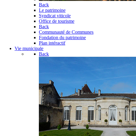
Back
Le patrimoine
Syndicat viticole
Office de tourisme
Back
Communauté de Communes
Fondation du patrimoine
Plan intéractif
Vie municipale
Back