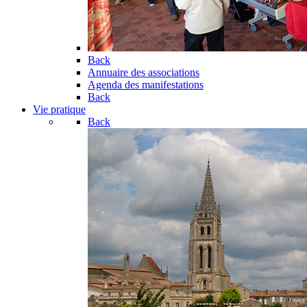
Back
Annuaire des associations
Agenda des manifestations
Back
Vie pratique
Back