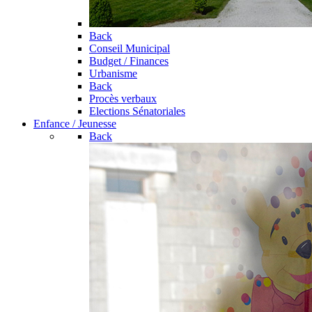
Back
Conseil Municipal
Budget / Finances
Urbanisme
Back
Procès verbaux
Elections Sénatoriales
Enfance / Jeunesse
Back