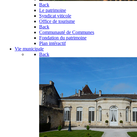
Back
Le patrimoine
Syndicat viticole
Office de tourisme
Back
Communauté de Communes
Fondation du patrimoine
Plan intéractif
Vie municipale
Back