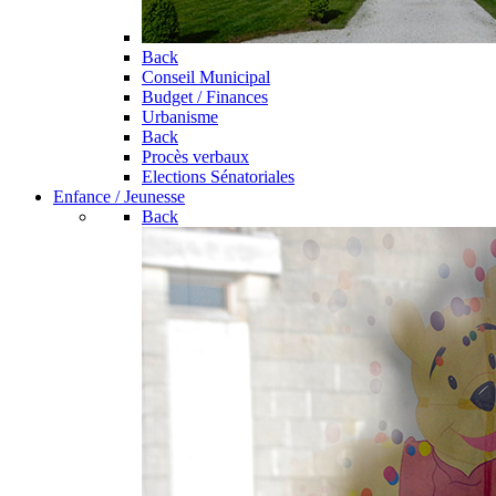
Back
Conseil Municipal
Budget / Finances
Urbanisme
Back
Procès verbaux
Elections Sénatoriales
Enfance / Jeunesse
Back