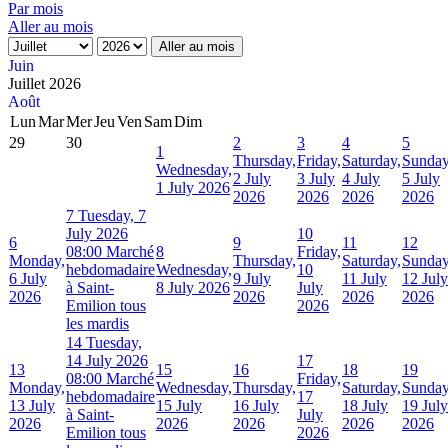
Par mois
Aller au mois
Aller au mois
Juin
Juillet 2026
Août
Lun
Mar
Mer
Jeu
Ven
Sam
Dim
29
30
2
3
4
5
1
Thursday,
Friday,
Saturday,
Sunday
Wednesday,
2 July
3 July
4 July
5 July
1 July 2026
2026
2026
2026
2026
7
Tuesday, 7
July 2026
10
6
9
11
12
08:00 Marché
8
Friday,
Monday,
Thursday,
Saturday,
Sunday
hebdomadaire
Wednesday,
10
6 July
9 July
11 July
12 July
à Saint-
8 July 2026
July
2026
2026
2026
2026
Emilion tous
2026
les mardis
14
Tuesday,
14 July 2026
17
13
15
16
18
19
08:00 Marché
Friday,
Monday,
Wednesday,
Thursday,
Saturday,
Sunday
hebdomadaire
17
13 July
15 July
16 July
18 July
19 July
à Saint-
July
2026
2026
2026
2026
2026
Emilion tous
2026