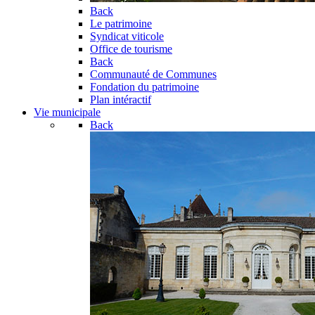
Back
Le patrimoine
Syndicat viticole
Office de tourisme
Back
Communauté de Communes
Fondation du patrimoine
Plan intéractif
Vie municipale
Back