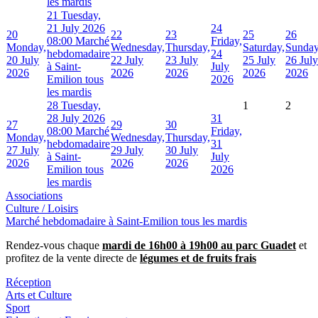
les mardis
21
Tuesday,
21 July 2026
24
20
22
23
25
26
08:00 Marché
Friday,
Monday,
Wednesday,
Thursday,
Saturday,
Sunday
hebdomadaire
24
20 July
22 July
23 July
25 July
26 July
à Saint-
July
2026
2026
2026
2026
2026
Emilion tous
2026
les mardis
28
Tuesday,
1
2
28 July 2026
31
27
29
30
08:00 Marché
Friday,
Monday,
Wednesday,
Thursday,
hebdomadaire
31
27 July
29 July
30 July
à Saint-
July
2026
2026
2026
Emilion tous
2026
les mardis
Associations
Culture / Loisirs
Marché hebdomadaire à Saint-Emilion tous les mardis
Rendez-vous chaque
mardi de 16h00 à 19h00 au parc Guadet
et
profitez de la vente directe de
légumes et de fruits frais
Réception
Arts et Culture
Sport