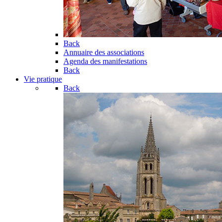
Back
Annuaire des associations
Agenda des manifestations
Back
Vie pratique
Back