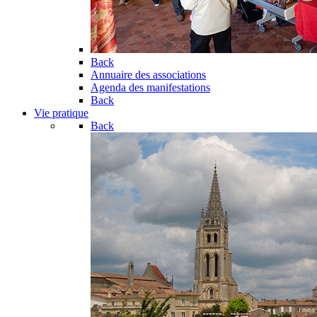
Back
Annuaire des associations
Agenda des manifestations
Back
Vie pratique
Back