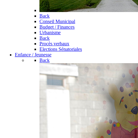
Back
Conseil Municipal
Budget / Finances
Urbanisme
Back
Procès verbaux
Elections Sénatoriales
Enfance / Jeunesse
Back