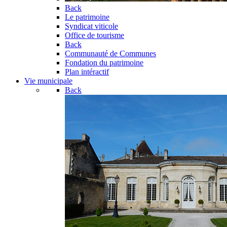
Back
Le patrimoine
Syndicat viticole
Office de tourisme
Back
Communauté de Communes
Fondation du patrimoine
Plan intéractif
Vie municipale
Back