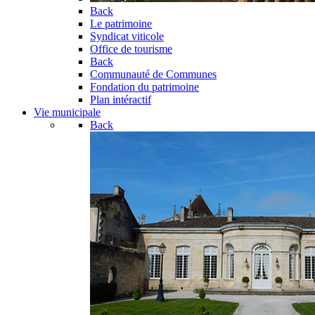
Back
Le patrimoine
Syndicat viticole
Office de tourisme
Back
Communauté de Communes
Fondation du patrimoine
Plan intéractif
Vie municipale
Back