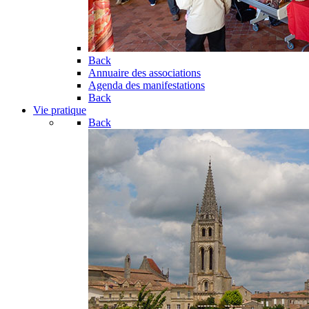
Back
Annuaire des associations
Agenda des manifestations
Back
Vie pratique
Back