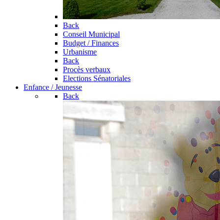
Back
Conseil Municipal
Budget / Finances
Urbanisme
Back
Procès verbaux
Elections Sénatoriales
Enfance / Jeunesse
Back