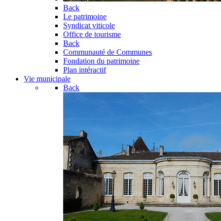
Back
Le patrimoine
Syndicat viticole
Office de tourisme
Back
Communauté de Communes
Fondation du patrimoine
Plan intéractif
Vie municipale
Back