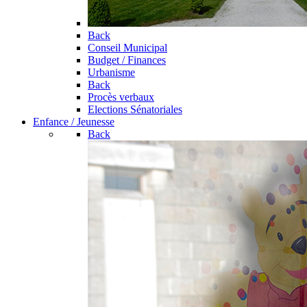
Back
Conseil Municipal
Budget / Finances
Urbanisme
Back
Procès verbaux
Elections Sénatoriales
Enfance / Jeunesse
Back