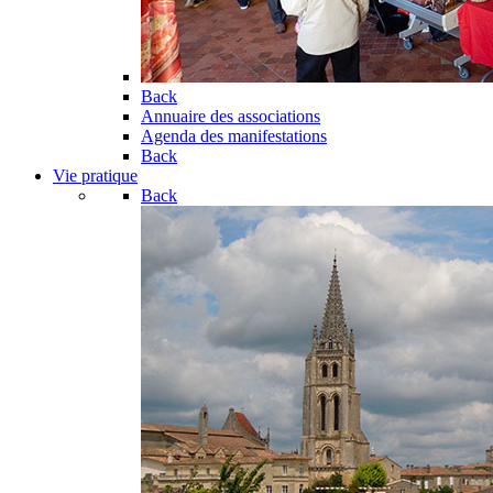
Back
Annuaire des associations
Agenda des manifestations
Back
Vie pratique
Back