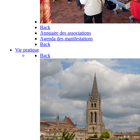
Back
Annuaire des associations
Agenda des manifestations
Back
Vie pratique
Back