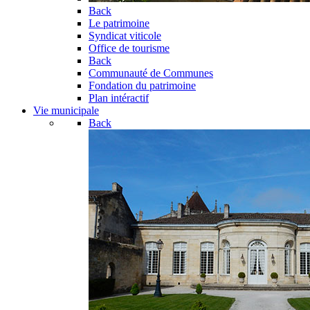
Back
Le patrimoine
Syndicat viticole
Office de tourisme
Back
Communauté de Communes
Fondation du patrimoine
Plan intéractif
Vie municipale
Back