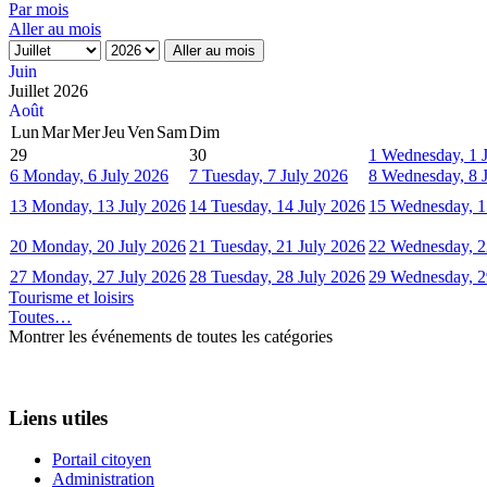
Par mois
Aller au mois
Aller au mois
Juin
Juillet 2026
Août
Lun
Mar
Mer
Jeu
Ven
Sam
Dim
29
30
1
Wednesday, 1 
6
Monday, 6 July 2026
7
Tuesday, 7 July 2026
8
Wednesday, 8 
13
Monday, 13 July 2026
14
Tuesday, 14 July 2026
15
Wednesday, 1
20
Monday, 20 July 2026
21
Tuesday, 21 July 2026
22
Wednesday, 2
27
Monday, 27 July 2026
28
Tuesday, 28 July 2026
29
Wednesday, 2
Tourisme et loisirs
Toutes…
Montrer les événements de toutes les catégories
Liens utiles
Portail citoyen
Administration