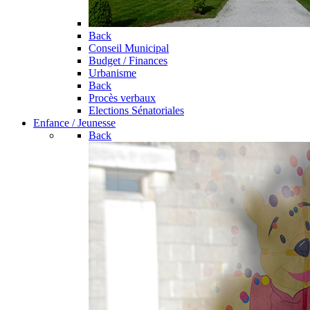
Back
Conseil Municipal
Budget / Finances
Urbanisme
Back
Procès verbaux
Elections Sénatoriales
Enfance / Jeunesse
Back