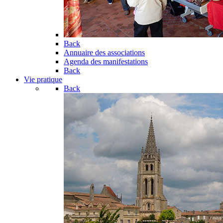
Back
Annuaire des associations
Agenda des manifestations
Back
Vie pratique
Back