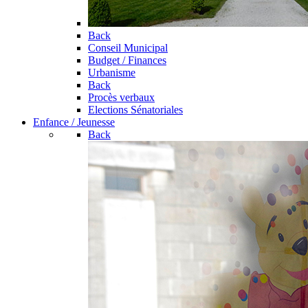
Back
Conseil Municipal
Budget / Finances
Urbanisme
Back
Procès verbaux
Elections Sénatoriales
Enfance / Jeunesse
Back