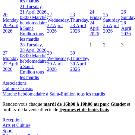
les mardis
21
Tuesday,
21 April 2026
24
26
20
22
23
25
08:00 Marché
Friday,
Sunday
Monday,
Wednesday,
Thursday,
Saturday,
hebdomadaire
24
26
20 April
22 April
23 April
25 April
à Saint-
April
April
2026
2026
2026
2026
Emilion tous
2026
2026
les mardis
28
Tuesday,
1
2
3
28 April 2026
27
29
30
08:00 Marché
Monday,
Wednesday,
Thursday,
hebdomadaire
27 April
29 April
30 April
à Saint-
2026
2026
2026
Emilion tous
les mardis
Associations
Culture / Loisirs
Marché hebdomadaire à Saint-Emilion tous les mardis
Rendez-vous chaque
mardi de 16h00 à 19h00 au parc Guadet
et
profitez de la vente directe de
légumes et de fruits frais
Réception
Arts et Culture
Sport