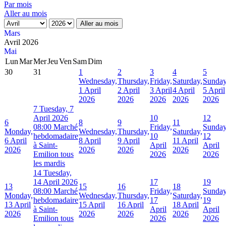
Par mois
Aller au mois
Aller au mois
Mars
Avril 2026
Mai
Lun
Mar
Mer
Jeu
Ven
Sam
Dim
30
31
1
2
3
4
5
Wednesday,
Thursday,
Friday,
Saturday,
Sunday
1 April
2 April
3 April
4 April
5 April
2026
2026
2026
2026
2026
7
Tuesday, 7
April 2026
10
12
6
8
9
11
08:00 Marché
Friday,
Sunday
Monday,
Wednesday,
Thursday,
Saturday,
hebdomadaire
10
12
6 April
8 April
9 April
11 April
à Saint-
April
April
2026
2026
2026
2026
Emilion tous
2026
2026
les mardis
14
Tuesday,
14 April 2026
17
19
13
15
16
18
08:00 Marché
Friday,
Sunday
Monday,
Wednesday,
Thursday,
Saturday,
hebdomadaire
17
19
13 April
15 April
16 April
18 April
à Saint-
April
April
2026
2026
2026
2026
Emilion tous
2026
2026