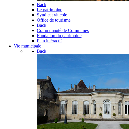
Back
Le patrimoine
Syndicat viticole
Office de tourisme
Back
Communauté de Communes
Fondation du patrimoine
Plan intéractif
Vie municipale
Back