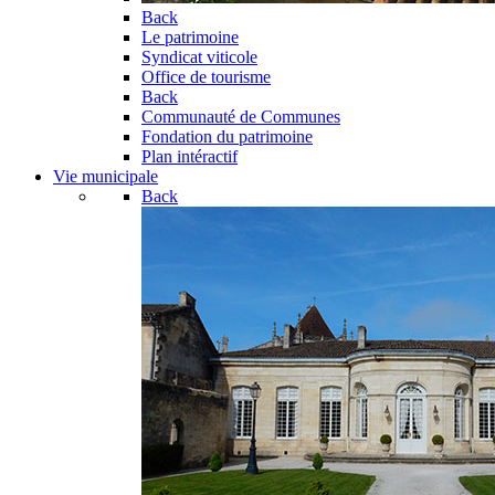
Back
Le patrimoine
Syndicat viticole
Office de tourisme
Back
Communauté de Communes
Fondation du patrimoine
Plan intéractif
Vie municipale
Back