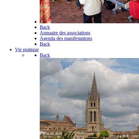
Back
Annuaire des associations
Agenda des manifestations
Back
Vie pratique
Back