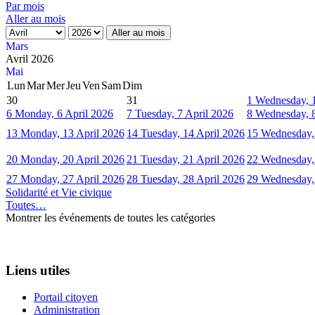
Par mois
Aller au mois
Aller au mois
Mars
Avril 2026
Mai
Lun
Mar
Mer
Jeu
Ven
Sam
Dim
30
31
1
Wednesday, 1
6
Monday, 6 April 2026
7
Tuesday, 7 April 2026
8
Wednesday, 8
13
Monday, 13 April 2026
14
Tuesday, 14 April 2026
15
Wednesday, 
20
Monday, 20 April 2026
21
Tuesday, 21 April 2026
22
Wednesday, 
27
Monday, 27 April 2026
28
Tuesday, 28 April 2026
29
Wednesday, 
Solidarité et Vie civique
Toutes…
Montrer les événements de toutes les catégories
Liens utiles
Portail citoyen
Administration